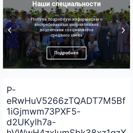
Наши специальности
Получи подробную информацию о
востребованных направлениях
подготовки специалистов
среднего звена
Подробнее
P-
eRwHuV5266zTQADT7M5Bf
1iGjmwm73PXF5-
d2UKylh7a-
hVWwH4zxIumSbk38xz1qzX