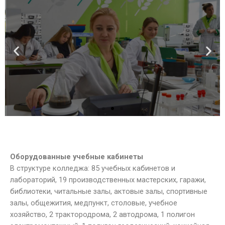
образовательные
услуги
Получи подробную информацию о
дополнительных программах
подготовки в современных
аудиториях и мастерских
колледжа
Подробнее
Оборудованные учебные кабинеты
В структуре колледжа: 85 учебных кабинетов и
лабораторий, 19 производственных мастерских, гаражи,
библиотеки, читальные залы, актовые залы, спортивные
залы, общежития, медпункт, столовые, учебное
хозяйство, 2 трактородрома, 2 автодрома, 1 полигон