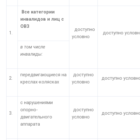
Все категории
инвалидов и лиц с
ОВЗ
доступно
1.
доступно условн
условно
в том числе
инвалиды:
передвигающиеся на
доступно
2.
доступно условн
креслах-колясках
условно
с нарушениями
опорно-
доступно
3.
доступно условн
двигательного
условно
аппарата