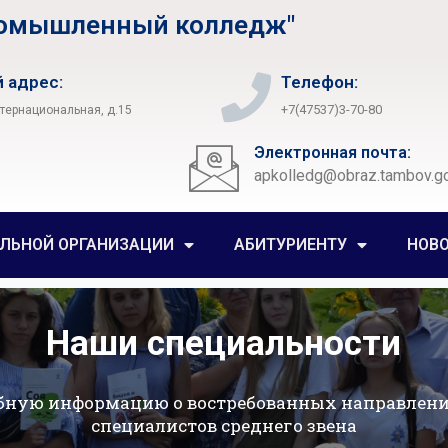
ромышленный колледж"
 адрес:
Телефон:
+7(47537)3-70-80
нтернациональная, д.15
Электронная почта:
apkolledg@obraz.tambov.go
ЕЛЬНОЙ ОРГАНИЗАЦИИ
АБИТУРИЕНТУ
НОВ
Наши специальности
бную информацию о востребованных направлени
специалистов среднего звена