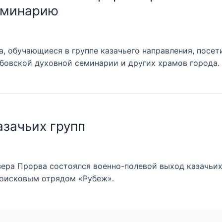
еминарию
а, обучающиеся в группе казачьего направления, посет
бовской духовной семинарии и других храмов города.
азачьих групп
зера Прорва состоялся военно-полевой выход казачьи
оисковым отрядом «Рубеж».