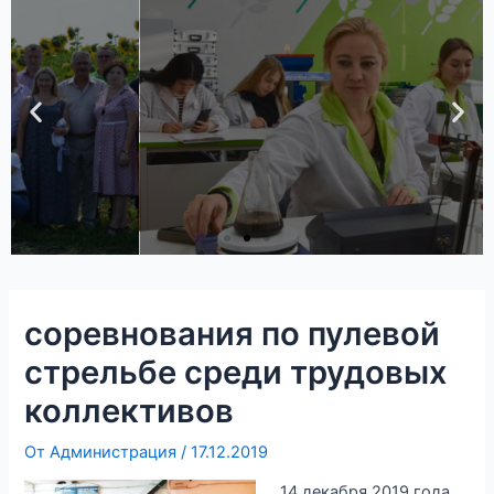
Платные
образовательные
услуги
Получи подробную информацию о
дополнительных программах
подготовки в современных
аудиториях и мастерских
колледжа
Подробнее
соревнования по пулевой
стрельбе среди трудовых
коллективов
От
Администрация
/
17.12.2019
14 декабря 2019 года