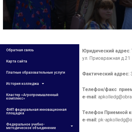
Обратная связь
Юридический адрес
:
ул. Приовражная д.21
Карта сайта
Платные образовательные услуги
Фактический адрес:
3
История колледжа
Телефон/факс
прие
Кластер «Агропромышленный
e-mail
: apkolledg@obra
комплекс»
ФИП федеральная инновационная
Телефон Приемной к
площадка
e-mail:
pk-apkolledg@ob
Федеральное учебно-
методическое объединение