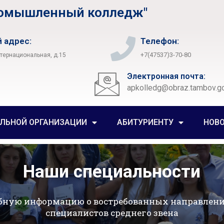
ромышленный колледж"
 адрес:
Телефон:
+7(47537)3-70-80
нтернациональная, д.15
Электронная почта:
apkolledg@obraz.tambov.go
ЕЛЬНОЙ ОРГАНИЗАЦИИ
АБИТУРИЕНТУ
НОВ
Наши специальности
бную информацию о востребованных направлени
специалистов среднего звена