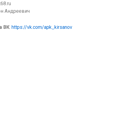
t68.ru
он Андреевич
в ВК
:
https://vk.com/apk_kirsanov