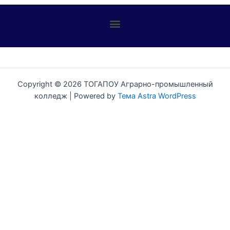
Профилактика детского дорожно-транспортного травматизма
Copyright © 2026 ТОГАПОУ Аграрно-промышленный
колледж | Powered by
Тема Astra WordPress