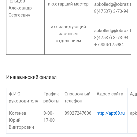
Ельцов
и.о.старший мастер
apkolledg@obraz.tam
Александр
8(47537) 3-73-94
Сергеевич
и.о. заведующий
apkolledg@obraz.tam
заочным
8(47537) 3-73-94
отделением
+79005175984
Инжавинский филиал
Ф.И.О.
График
Справочный
Адрес сайта
Ад
руководителя
работы
телефон
Котенёв
8-00-
89027247606
http://apt68.ru
apk
Юрий
17-00
Викторович