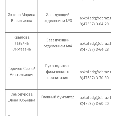
Эктова Марина
Заведующий
apkolledg@obraz.tam
Васильевна
отделением №3
8(47537) 3-64-28
Крылова
Заведующий
Татьяна
apkolledg@obraz.tam
отделением №4
Сергеевна
8(47537) 3-64-28
Руководитель
Горячев Сергей
физического
apkolledg@obraz.tam
Анатольевич
воспитания
8(47537) 3-70-80
Самодурова
Главный бухгалтер
apkolledg@obraz.tam
Елена Юрьевна
8(47537) 3-60-20