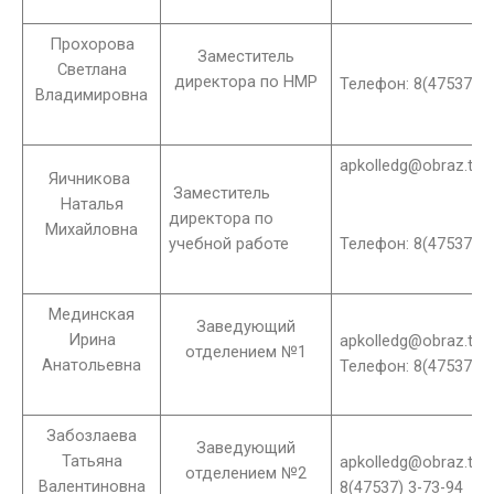
Прохорова
Заместитель
Светлана
директора по НМР
Телефон: 8(47537) 3
Владимировна
apkolledg@obraz.tam
Яичникова
Заместитель
Наталья
директора по
Михайловна
учебной работе
Телефон: 8(47537) 3
Мединская
Заведующий
Ирина
apkolledg@obraz.tam
отделением №1
Анатольевна
Телефон: 8(47537) 3
Забозлаева
Заведующий
Татьяна
apkolledg@obraz.tam
отделением №2
Валентиновна
8(47537) 3-73-94