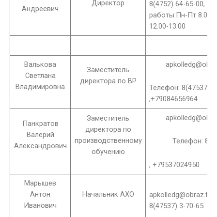
Директор
8(4752) 64-65-00, +
Андреевич
работы:Пн-Пт 8.00-
12.00-13.00
Валькова
apkolledg@obra
Заместитель
Светлана
директора по ВР
Владимировна
Телефон: 8(47537) 3
,+79084656964
apkolledg@obra
Заместитель
Панкратов
директора по
Валерий
производственному
Телефон: 8(4
Александрович
обучению
, +79537024950
Марышев
Антон
Начальник АХО
apkolledg@obraz.tam
Иванович
8(47537) 3-70-65