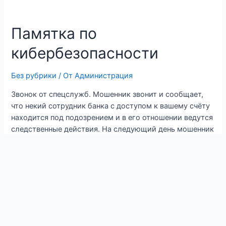
Памятка по
кибербезопасности
Без рубрики
/ От
Администрация
Звонок от спецслужб. Мошенник звонит и сообщает,
что некий сотрудник банка с доступом к вашему счёту
находится под подозрением и в его отношении ведутся
следственные действия. На следующий день мошенник
звонит вам под видом «представителя
правоохранительных органов». Онсообщает, что вам
необходимо выполнить гражданский долг — помочь
следствию, а также убеждает вас перевести
своиденьги на «специальный …
Читать далее »