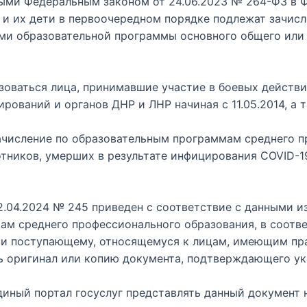
ными Федеральным законом от 24.06.2023 № 264-ФЗ в 
и их дети в первоочередном порядке подлежат зачисл
ми образовательной программы основного общего или 
зоваться лица, принимавшие участие в боевых действи
ований и органов ДНР и ЛНР начиная с 11.05.2014, а т
зачисление по образовательным программам среднего 
тников, умерших в результате инфицирования COVID-1
.04.2024 № 245 приведен с соответствие с данными 
ам среднего профессионального образования, в соотве
ии поступающему, относящемуся к лицам, имеющим пр
ь оригинал или копию документа, подтверждающего ук
диный портал госуслуг представлять данный документ н