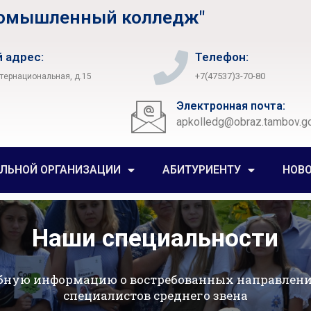
ромышленный колледж"
 адрес:
Телефон:
+7(47537)3-70-80
нтернациональная, д.15
Электронная почта:
apkolledg@obraz.tambov.go
ЕЛЬНОЙ ОРГАНИЗАЦИИ
АБИТУРИЕНТУ
НОВ
Наши специальности
бную информацию о востребованных направлени
специалистов среднего звена