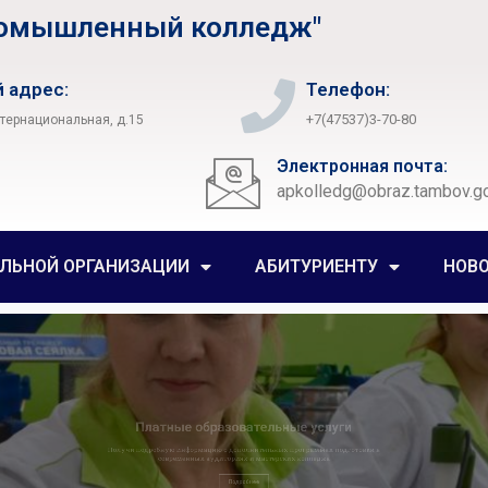
ромышленный колледж"
 адрес:
Телефон:
+7(47537)3-70-80
нтернациональная, д.15
Электронная почта:
apkolledg@obraz.tambov.go
ЕЛЬНОЙ ОРГАНИЗАЦИИ
АБИТУРИЕНТУ
НОВ
тные образовательные ус
бную информацию о дополнительных программах
современных аудиториях и мастерских колледж