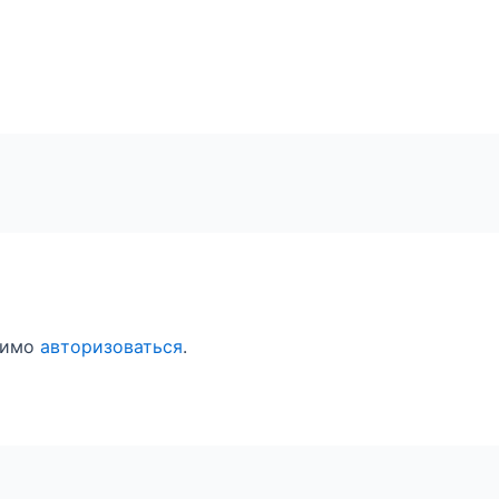
димо
авторизоваться
.