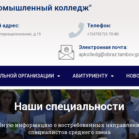
ромышленный колледж"
 адрес:
Телефон:
+7(47537)3-70-80
нтернациональная, д.15
Электронная почта:
apkolledg@obraz.tambov.go
ЕЛЬНОЙ ОРГАНИЗАЦИИ
АБИТУРИЕНТУ
НОВ
Наши специальности
бную информацию о востребованных направлени
специалистов среднего звена