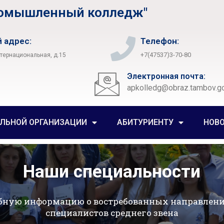
ромышленный колледж"
 адрес:
Телефон:
+7(47537)3-70-80
нтернациональная, д.15
Электронная почта:
apkolledg@obraz.tambov.go
ЕЛЬНОЙ ОРГАНИЗАЦИИ
АБИТУРИЕНТУ
НОВ
латные образовательные услу
дробную информацию о дополнительных программах по
современных аудиториях и мастерских колледжа