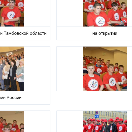
ии Тамбовской области
на открытии
имн России