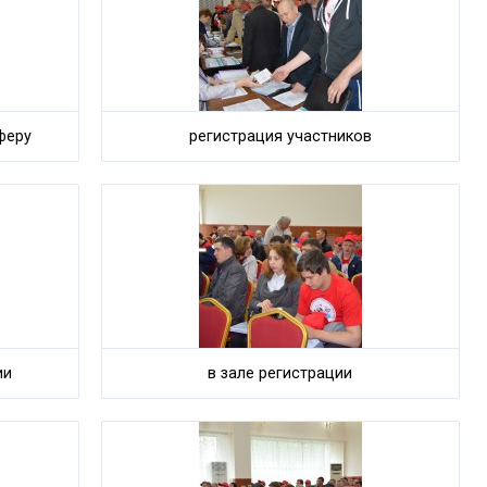
феру
регистрация участников
ии
в зале регистрации