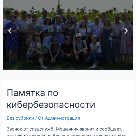
Платные
образовательные
услуги
Получи подробную информацию о
дополнительных программах
подготовки в современных
аудиториях и мастерских
колледжа
Подробнее
Памятка по
кибербезопасности
Без рубрики
/ От
Администрация
Звонок от спецслужб. Мошенник звонит и сообщает,