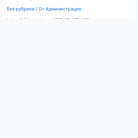
Без рубрики
/ От
Администрация
https://disk.yandex.ru/i/2SrABhKTlvK3lA
Сохраним чистоту
природы вместе
Без рубрики
/ От
Администрация
Уважаемые студенты! Публично-правовая компания
“Российский экологический оператор” в рамках
информационно-просветительской кампании,
посвящённой популяризации раздельного сбора и
осознанного потребления, разработала фото- и
видеоматериалы, а также видеолекции на тему
обращения с отходами.