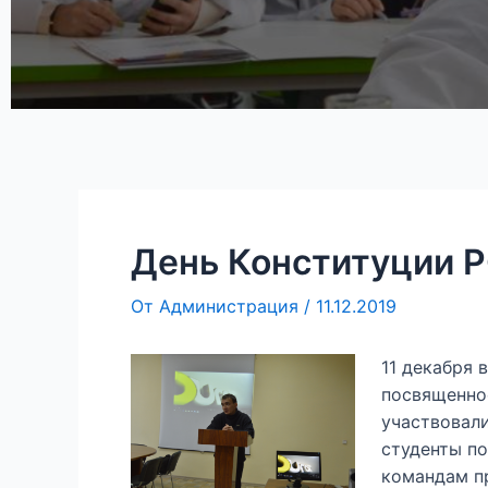
День Конституции 
От
Администрация
/
11.12.2019
11 декабря
посвященно
участвовали
студенты п
командам пр