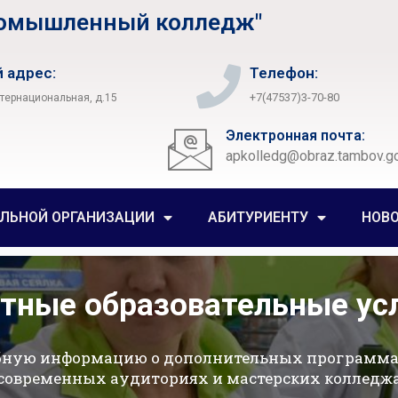
ромышленный колледж"
 адрес:
Телефон:
+7(47537)3-70-80
нтернациональная, д.15
Электронная почта:
apkolledg@obraz.tambov.go
ЕЛЬНОЙ ОРГАНИЗАЦИИ
АБИТУРИЕНТУ
НОВ
тные образовательные ус
бную информацию о дополнительных программах
современных аудиториях и мастерских колледж