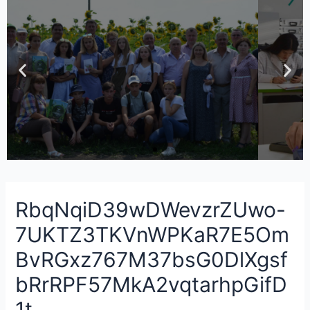
RbqNqiD39wDWevzrZUwo-
7UKTZ3TKVnWPKaR7E5Om
BvRGxz767M37bsG0DlXgsf
bRrRPF57MkA2vqtarhpGifD
1t