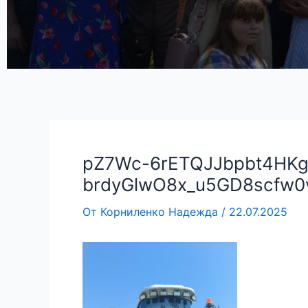
pZ7Wc-6rETQJJbpbt4HKg
brdyGlwO8x_u5GD8scfw
От
Корниленко Надежда
/
22.07.2025