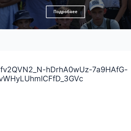
Подробнее
fv2QVN2_N-hDrhA0wUz-7a9HAfG-
0vWHyLUhmlCFfD_3GVc