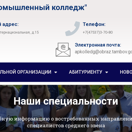
ромышленный колледж"
 адрес:
Телефон:
+7(47537)3-70-80
нтернациональная, д.15
Электронная почта:
apkolledg@obraz.tambov.go
ЕЛЬНОЙ ОРГАНИЗАЦИИ
АБИТУРИЕНТУ
НОВ
Наши специальности
бную информацию о востребованных направлени
специалистов среднего звена