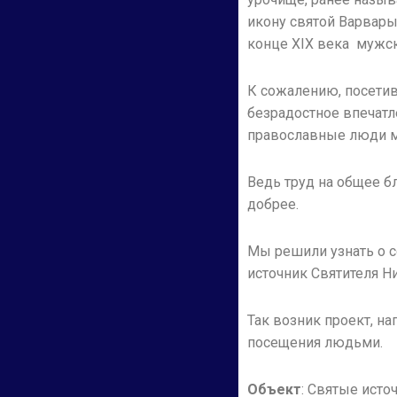
икону святой Варвары
конце XIX века мужск
К сожалению, посетив
безрадостное впечатл
православные люди мо
Ведь труд на общее б
добрее.
Мы решили узнать о со
источник Святителя Н
Так возник проект, н
посещения людьми.
Объект
: Святые исто