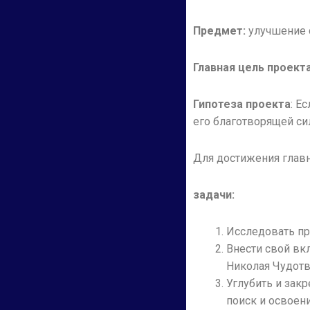
Предмет:
улучшение
Главная цель
проект
Гипотеза проекта
: Е
его благотворящей си
Для достижения глав
задачи:
Исследовать пр
Внести свой вк
Николая Чудотв
Углубить и зак
поиск и освоени