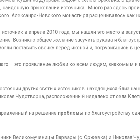
, найденную при копании источника. Много раз здесь прои
ого Алексанро-Невского монастыря расценивалось как но
 источник в апреле 2010 года, мы нашли это место в запу
ение. Возникло общее желание засучить рукава и благоус
гли поставить свечку перед иконой и, погрузившись в цел
лаго – это проявление любви ко всем людям, знакомым и 
стоянии других святых источников, находящихся близ наше
иколая Чудотворца, расположенный недалеко от села Клет
аправленный на решение
проблемы
по благоустройству свя
чники Великомученицы Варвары (с. Оржевка) и Николая Чуд