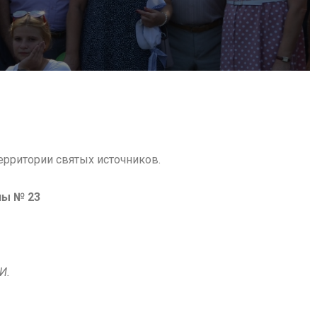
ерритории святых источников.
пы № 23
И.