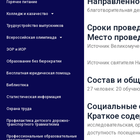
Направленно
Горячее питание
благотворительная де
Колледж и казачество
Сроки провед
Трудоустройство выпускников
Место прове
Всероссийская олимпиада
Источник Великомучен
ЭОР и ИОР
Образование без бюрократии
Источник святителя Н
Бесплатная юридическая помощь
Состав и общ
Библиотека
27 человек: 20 обучаю
Статистическая информация
Социальные с
Охрана труда
Краткое соде
Профилактика детского дорожно-
исследовательская, о
транспортного травматизма
доступность посещени
Профессиональные образовательные