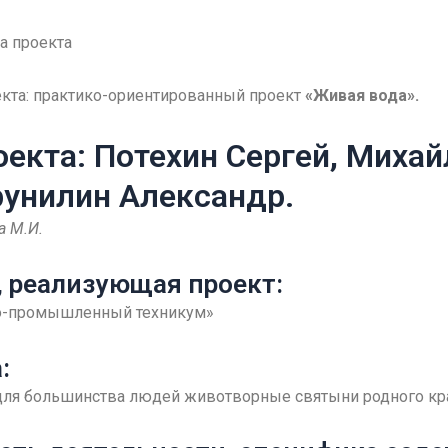
а проекта
екта: практико-ориентированный проект
«Живая вода».
екта: Потехин Сергей, Михай
рунилин Александр.
а М.И.
, реализующая проект:
о-промышленный техникум»
:
для большинства людей животворные святыни родного кра