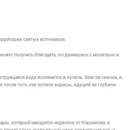
ерритории святых источников.
к может получить благодать, погрузившись с молитвою в
руящаяся вода изливается в купель. Зажгли свечки, и,
ее после того, как испили водицы, идущей из глубины
ры, который находится недалеко от Кирсанова, в
е время здесь жили отшельники, охранявшие его и