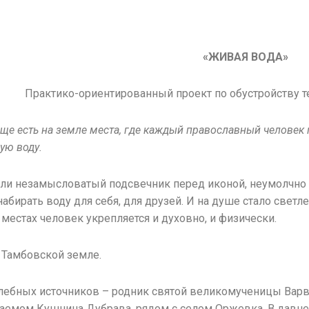
«ЖИВАЯ ВОДА»
Практико-ориентированный проект по обустройству т
о еще есть на земле места, где каждый православный челове
ую воду.
ли незамысловатый подсвечник перед иконой, неумолчно ст
абирать воду для себя, для друзей. И на душе стало светл
 местах человек укрепляется и духовно, и физически.
а Тамбовской земле.
ебных источников – родник святой великомученицы Варва
аемом Кушнина Дубрава, рядом с селом Оржевка. В давне