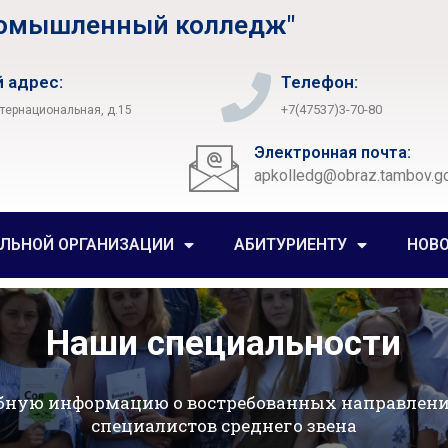
ромышленный колледж"
 адрес:
Телефон:
+7(47537)3-70-80
нтернациональная, д.15
Электронная почта:
apkolledg@obraz.tambov.go
ЕЛЬНОЙ ОРГАНИЗАЦИИ
АБИТУРИЕНТУ
НОВ
латные образовательные услу
робную информацию о дополнительных программах п
современных аудиториях и мастерских колледжа