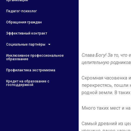
организации
Педагог-психолог
Обращения граждан
Эффективный контракт
Социальные партнёры
Слава Богу! За то, чт
Инклюзивное профессиональное
образование
целительную родников
Профилактика экстремизма
Скромная часовенка и
Кредит на образование с
перекрестясь, пошли н
господдержкой
родной земли. В таких
Много таких мест и н
Самый древний из цел
урочище, ранее назыв