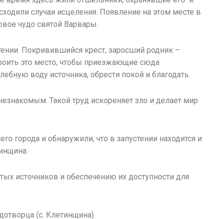
сходили случаи исцеления. Появление на этом месте в
вое чудо святой Варвары.
стении. Покривившийся крест, заросший родник –
троить это место, чтобы приезжающие сюда
ебную воду источника, обрести покой и благодать.
незнакомым. Такой труд искореняет зло и делает мир
го города и обнаружили, что в запустении находится и
инщина.
тых источников и обеспечению их доступности для
отворца (с. Клетинщина).