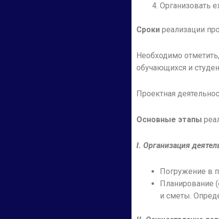
Организовать е
Сроки
реализации прое
Необходимо отметить,
обучающихся и студент
Проектная деятельнос
Основные этапы
реал
I
.
Организация деятел
Погружение в п
Планирование (
и сметы. Опред