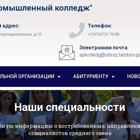
ромышленный колледж"
 адрес:
Телефон:
+7(47537)3-70-80
нтернациональная, д.15
Электронная почта:
apkolledg@obraz.tambov.go
ЕЛЬНОЙ ОРГАНИЗАЦИИ
АБИТУРИЕНТУ
НОВ
Наши специальности
бную информацию о востребованных направлени
специалистов среднего звена