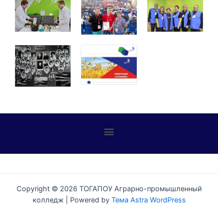
Профилактика детского дорожно-транспортного травматизма
Copyright © 2026 ТОГАПОУ Аграрно-промышленный
колледж | Powered by
Тема Astra WordPress