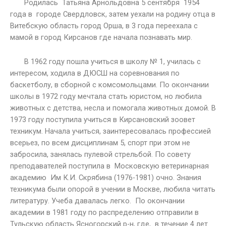
Родилась Татьяна Арнольдовна 5 сентября 1954
года в городе Свердловск, затем уехали на родину отца в
Витебскую область город Орша, в 3 года переехала с
мамой в город Кирсанов где начала познавать мир.
В 1962 году пошла учиться в школу № 1, училась с
интересом, ходила в ДЮСШ на соревнования по
баскетболу, в сборной с комсомольцами. По окончании
школы в 1972 году мечтала стать юристом, но любила
животных с детства, несла и помогала животных домой. В
1973 году поступила учиться в Кирсановский зоовет
техникум. Начала учиться, заинтересовалась профессией
всерьез, по всем дисциплинам 5, спорт при этом не
забросила, занялась пулевой стрельбой. По совету
преподавателей поступила в Московскую ветеринарная
академию Им К.И. Скрябина (1976-1981) очно. Знания
техникума были опорой в учении в Москве, любила читать
литературу. Учеба давалась легко. По окончании
академии в 1981 году по распределению отправили в
Тульскую область Ясногорский р-н, где, в течение 4 лет