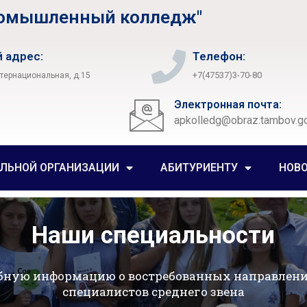
ромышленный колледж"
 адрес:
Телефон:
+7(47537)3-70-80
нтернациональная, д.15
Электронная почта:
apkolledg@obraz.tambov.go
ЕЛЬНОЙ ОРГАНИЗАЦИИ
АБИТУРИЕНТУ
НОВ
Наши специальности
бную информацию о востребованных направлени
специалистов среднего звена