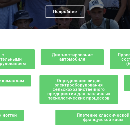
 с
Диагностирование
Прове
ительными
автомобиля
сос
орудованием
(
е командам
Определение видов
электрооборудования
сельскохозяйственного
предприятия для различных
технологических процессов
 ногтей
Плетение классической
французской косы