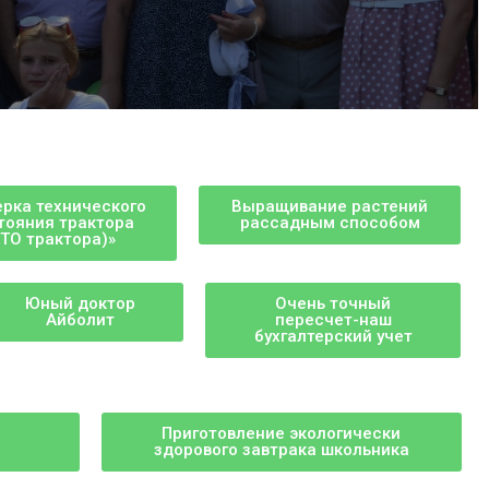
рка технического
Выращивание растений
тояния трактора
рассадным способом
ЕТО трактора)»
Юный доктор
Очень точный
Айболит
пересчет-наш
бухгалтерский учет
Приготовление экологически
здорового завтрака школьника