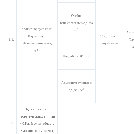
Учебно-
вспомогательные,
8068
Здание корпуса №1г.
2
м
.
Адми
Кирсановул.
Оперативное
1.1.
Та
Интернациональная,
управление
о
д.15
2
Подсобные,
918 м
.
Административные и
2
др.,
592 м
.
Здание корпуса
теоретическихЗанятий
1.2.
№2Тамбовская область,
Кирсановский район,