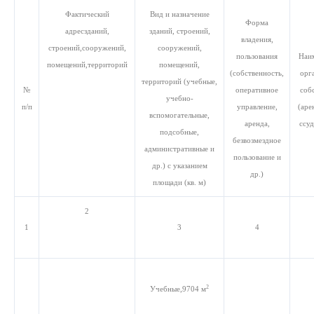
Фактический
Вид и назначение
Форма
адрес
зданий,
зданий, строений,
владения,
строений,
сооружений,
сооружений,
пользования
Наи
помещений,
территорий
помещений,
(собственность,
орг
территорий (учебные,
№
оперативное
соб
учебно-
п/п
управление,
(аре
вспомогательные,
аренда,
ссуд
подсобные,
безвозмездное
административные и
пользование и
др.) с указанием
др.)
площади (кв. м)
2
1
3
4
2
Учебные,
9704 м