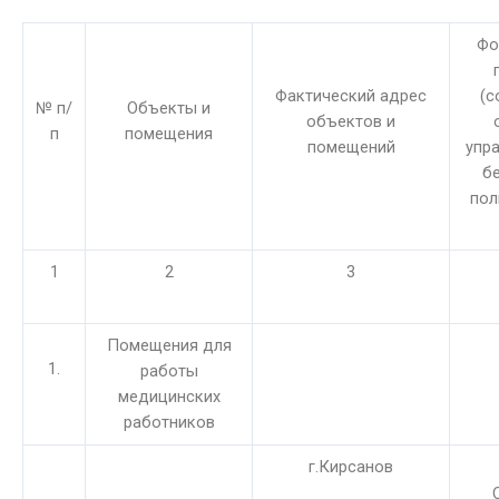
Фо
Фактический адрес
(с
№ п/
Объекты и
объектов и
п
помещения
помещений
упра
б
пол
1
2
3
Помещения для
1.
работы
медицинских
работников
г.Кирсанов