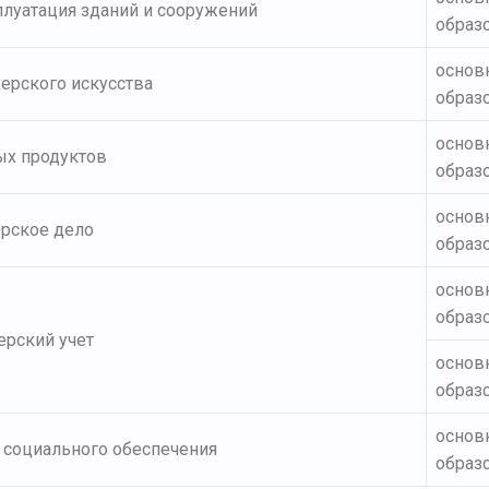
плуатация зданий и сооружений
образ
основ
ерского искусства
образ
основ
ых продуктов
образ
основ
ерское дело
образ
основ
образ
ерский учет
основ
образ
основ
 социального обеспечения
образ