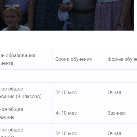
нь образования
Сроки обучения
Форма обуч
риента
ное общее
3г.10 мес
Очная
вание (9 классов)
ное общее
4г.10 мес
Заочная
ование
ное общее
3г.10 мес
Очная