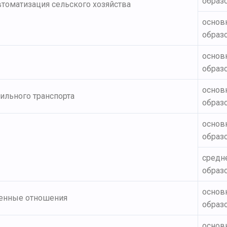
образ
томатизация сельского хозяйства
основ
образ
основ
образ
основ
ильного транспорта
образ
основ
образ
средн
образо
основ
енные отношения
образ
основ