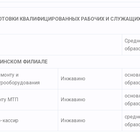
ОТОВКИ КВАЛИФИЦИРОВАННЫХ РАБОЧИХ И СЛУЖАЩИ
Средн
образ
ВИНСКОМ ФИЛИАЛЕ
монту и
основ
Инжавино
трооборудования
образ
основ
нту МТП
Инжавино
образ
средн
-кассир
Инжавино
образ