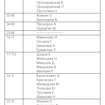
Прозоровская В.
Прозоровский П.
Пустотина Н.
33-М
Аникин О.
Винокуров А.
34-М
Прохоров А.
Судоргин М.
25-М
—————————-
14-П
Мамонова И.
Сюсина Г.
Шишкина О.
Ермакова Л.
17-ТО
Дедов Е.
Жильцова Н.
Мальцев Д.
Манушкин В.
Милехин Р.
16-Э
Васюткевич К.
Крючкова Т.
Махмудова М.
Попкова Ю.
Трутнева С.
Ширшова Н.
22-Э
Ильина Н.