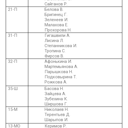
Сайганов Р.
21-П
Белова В.
Бригинец Г.
Зеленеев И.
Малахова Е.
Прохорова Н.
31-П
Гигашвили А.
Лисина Л.
Степанникова И.
Тропина С.
Фирсов В.
32-П
Афонькина И.
Мартемьянова А.
Парышкова Н.
Подковырина Т.
Рожкова А.
35-Ш
Басова Н.
Зайцева А.
Зубехина К.
Ширшова Г.
15-М
Николаев Н.
Терентьев Д.
Шарыпов И.
13-МО
Керимов Р.