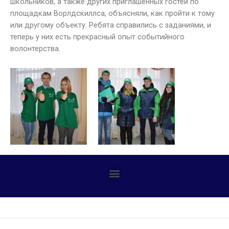
школьников, а также других приглашённых гостей по
площадкам Ворлдскиллса, объясняли, как пройти к тому
или другому объекту. Ребята справились с заданиями, и
теперь у них есть прекрасный опыт событийного
волонтерства.
Профилактика детского дорожно-транспортного травматизма