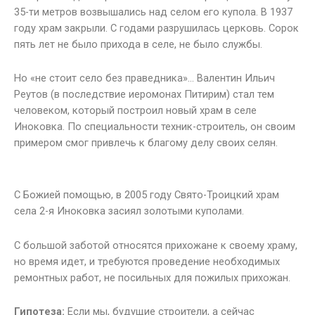
35-ти метров возвышались над селом его купола. В 1937
году храм закрыли. С годами разрушилась церковь. Сорок
пять лет не было прихода в селе, не было службы.
Но «не стоит село без праведника»… Валентин Ильич
Реутов (в последствие иеромонах Питирим) стал тем
человеком, который построил новый храм в селе
Иноковка. По специальности техник-строитель, он своим
примером смог привлечь к благому делу своих селян.
С Божией помощью, в 2005 году Свято-Троицкий храм
села 2-я Иноковка засиял золотыми куполами.
С большой заботой относятся прихожане к своему храму,
но время идет, и требуются проведение необходимых
ремонтных работ, не посильных для пожилых прихожан.
Гипотеза:
Если мы, будущие строители, а сейчас