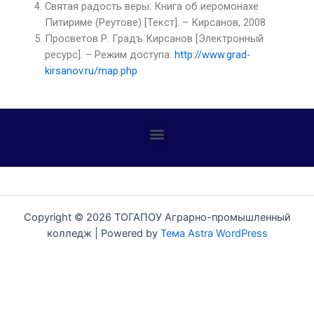
Святая радость веры: Книга об иеромонахе
Питириме (Реутове) [Текст]. – Кирсанов, 2008
Просветов Р. Градъ Кирсанов [Электронный
ресурс]. – Режим доступа:
http://www.grad-
kirsanov.ru/map.php
Профилактика детского дорожно-транспортного травматизма
Copyright © 2026 ТОГАПОУ Аграрно-промышленный
колледж | Powered by
Тема Astra WordPress