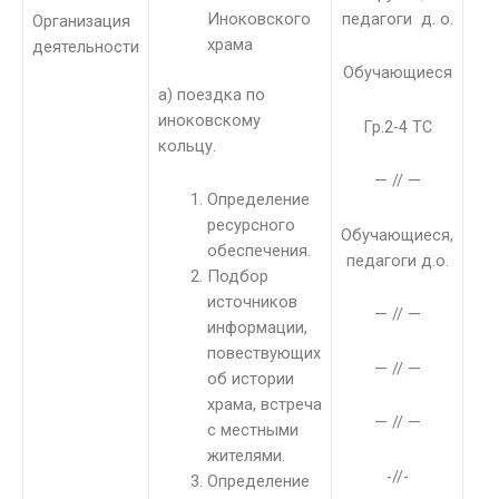
Иноковского
педагоги д. о.
Организация
храма
деятельности
Обучающиеся
а) поездка по
иноковскому
Гр.2-4 ТС
кольцу.
— // —
Определение
ресурсного
Обучающиеся,
обеспечения.
педагоги д.о.
Подбор
источников
— // —
информации,
повествующих
— // —
об истории
храма, встреча
— // —
с местными
жителями.
-//-
Определение