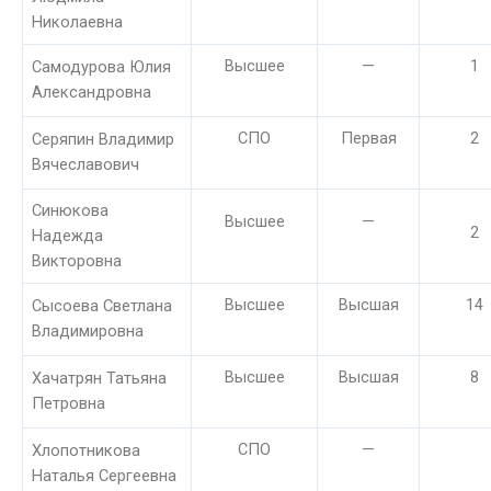
Николаевна
Высшее
—
1
Самодурова Юлия
Александровна
СПО
Первая
2
Серяпин Владимир
Вячеславович
Синюкова
Высшее
—
2
Надежда
Викторовна
Высшее
Высшая
14
Сысоева Светлана
Владимировна
Высшее
Высшая
8
Хачатрян Татьяна
Петровна
СПО
—
Хлопотникова
Наталья Сергеевна