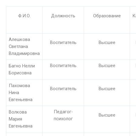
Ф.И.О.
Должность
Образование
К
Алешкова
Воспитатель
Высшее
Светлана
Владимировна
Воспитатель
Высшее
Багно Нелли
Борисовна
Пахомова
Воспитатель
Высшее
Нина
Евгеньевна
Педагог-
Волкова
Высшее
психолог
Мария
Евгеньевна