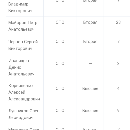
СПО
Вторая
7
Владимир
Викторович
СПО
Вторая
23
Майоров Петр
Анатольевич
СПО
Вторая
7
Чернов Сергей
Викторович
Иванищев
СПО
—
3
Денис
Анатольевич
Корниленко
СПО
Высшее
4
Алексей
Александрович
СПО
Высшее
9
Лушников Олег
Леонидович
СПО
Вторая
7