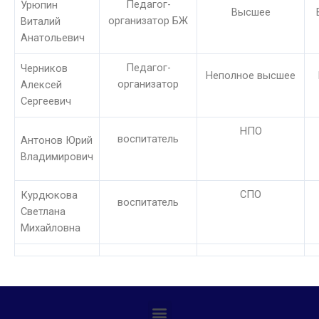
Педагог-
Урюпин
Высшее
организатор БЖ
Виталий
Анатольевич
Педагог-
Черников
Неполное высшее
организатор
Алексей
Сергеевич
НПО
воспитатель
Антонов Юрий
Владимирович
СПО
Курдюкова
воспитатель
Светлана
Михайловна