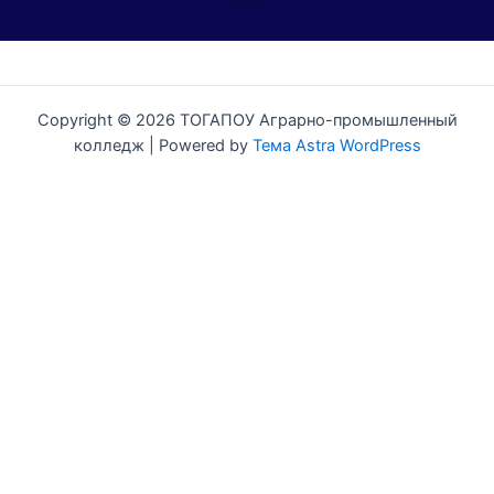
Профилактика детского дорожно-транспортного травматизма
Copyright © 2026 ТОГАПОУ Аграрно-промышленный
колледж | Powered by
Тема Astra WordPress