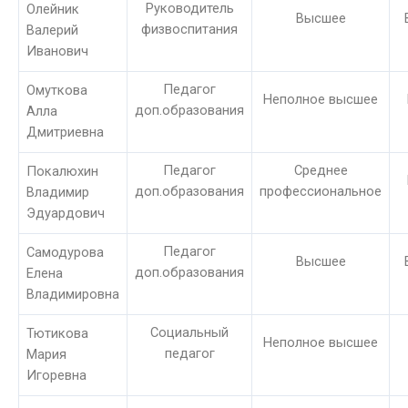
Руководитель
Олейник
Высшее
физвоспитания
Валерий
Иванович
Педагог
Омуткова
Неполное высшее
доп.образования
Алла
Дмитриевна
Педагог
Среднее
Покалюхин
доп.образования
профессиональное
Владимир
Эдуардович
Педагог
Самодурова
Высшее
доп.образования
Елена
Владимировна
Социальный
Тютикова
Неполное высшее
педагог
Мария
Игоревна